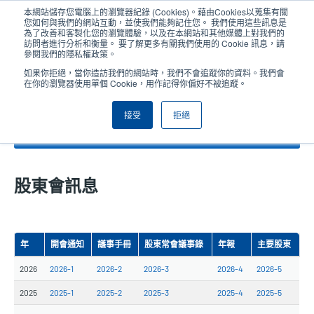
移
本網站儲存您電腦上的瀏覽器紀錄 (Cookies)。藉由Cookies以蒐集有關
至
您如何與我們的網站互動，並使我們能夠記住您。 我們使用這些訊息是
主
為了改善和客製化您的瀏覽體驗，以及在本網站和其他媒體上對我們的
User
User
訪問者進行分析和衡量。 要了解更多有關我們使用的 Cookie 訊息，請
內
參閱我們的隱私權政策。
account
Anonym
容
產品挑選工具
與銷售人員聯繫
Header
如果你拒絕，當你造訪我們的網站時，我們不會追蹤你的資料。我們會
menu
在你的瀏覽器使用單個 Cookie，用作記得你偏好不被追蹤。
接受
拒絕
股東會訊息
股東會訊息
年
開會通知
議事手冊
股東常會議事錄
年報
主要股東
2026
2026-1
2026-2
2026-3
2026-4
2026-5
2025
2025-1
2025-2
2025-3
2025-4
2025-5