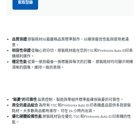
索取型錄
品質保證
原裝耗材以最嚴格品質標準製作，以確保最佳性能與使用者滿
意。
相容性保證
從軸心到分切，原裝耗材能在您的TSC和Printronix Auto ID印表
機順利運作。
穩定性能
從第一張到最後一張標籤與每次的訂購， 原裝耗材均可顯示明確
清晰的圖像，維持一致的表現。
“無憂”的可靠性
品質控制、製造與零組件標準能確保無憂的可靠性。
周全的產品組合
為所有 TSC 和Printronix Auto ID 印表機產品提供多款原裝
耗材。大多數商品都有庫存，可在 24 小時內出貨。
優化硬體設備性能
原裝耗材旨在優化 TSC 和Printronix Auto ID 印表機的性
能。