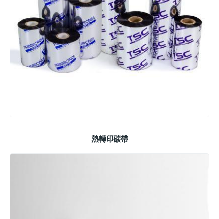
熱轉印碳帶