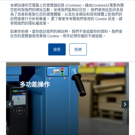
移
本網站儲存您電腦上的瀏覽器紀錄 (Cookies)。藉由Cookies以蒐集有關
至
您如何與我們的網站互動，並使我們能夠記住您。 我們使用這些訊息是
主
為了改善和客製化您的瀏覽體驗，以及在本網站和其他媒體上對我們的
User
User
訪問者進行分析和衡量。 要了解更多有關我們使用的 Cookie 訊息，請
內
參閱我們的隱私權政策。
account
Anonym
容
產品挑選工具
與銷售人員聯繫
Header
如果你拒絕，當你造訪我們的網站時，我們不會追蹤你的資料。我們會
menu
在你的瀏覽器使用單個 Cookie，用作記得你偏好不被追蹤。
接受
拒絕
原裝耗材
多功能操作