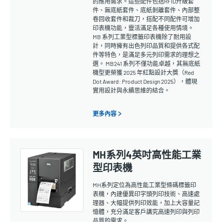
的應用需求。這些配件包括RFID升級套
件、無底紙套件、底紙剝離套件、內部整
卷回收套件和裁刀，搭配不同配件可增加
印表機功能，靈活滿足各種使用情境。
MB 系列工業型標籤印表機除了耐用設
計，同時擁有出色列印品質和提供各式配
件等特色，是滿足多元列印需求的理想之
選。 MB241 系列不僅功能卓越，其無底紙
機型更榮獲 2025 年紅點設計大獎（Red
Dot Award: Product Design 2025），體現
實用設計與永續思維的結合。
更多內容 >
MH系列4英吋高性能工業
型印表機
MH系列定位為高性能工業型條碼標籤印
表機，內建優異印字頭列印技術、高速處
理器、大幅提供列印效能，加上大容量記
憶體，充分滿足客戶講究高速列印與列印
品質的需求。