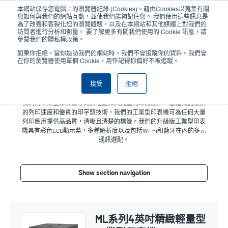
移
本網站儲存您電腦上的瀏覽器紀錄 (Cookies)。藉由Cookies以蒐集有關
至
您如何與我們的網站互動，並使我們能夠記住您。 我們使用這些訊息是
主
為了改善和客製化您的瀏覽體驗，以及在本網站和其他媒體上對我們的
User
User
訪問者進行分析和衡量。 要了解更多有關我們使用的 Cookie 訊息，請
內
參閱我們的隱私權政策。
account
Anonym
容
產品挑選工具
與銷售人員聯繫
Header
如果你拒絕，當你造訪我們的網站時，我們不會追蹤你的資料。我們會
menu
在你的瀏覽器使用單個 Cookie，用作記得你偏好不被追蹤。
接受
拒絕
工業型印表機
我們的工業型印表機專為高性能和大批量列印而設計。憑藉我們最快
的列印速度和優質的印字頭技術，我們的工業型印表機可為任何大量
列印應用提供高品質，清晰且清楚的標籤。我們的升級版工業型印表
機具有彩色LCD顯示幕，多種解析度以及包括Wi-Fi和藍牙在內的多元
通訊選配。
Show section navigation
ML系列4英吋精緻輕量型