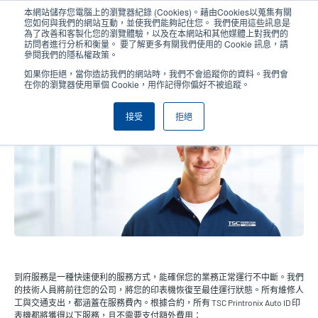
移
本網站儲存您電腦上的瀏覽器紀錄 (Cookies)。藉由Cookies以蒐集有關
至
您如何與我們的網站互動，並使我們能夠記住您。 我們使用這些訊息是
主
為了改善和客製化您的瀏覽體驗，以及在本網站和其他媒體上對我們的
User
User
訪問者進行分析和衡量。 要了解更多有關我們使用的 Cookie 訊息，請
內
參閱我們的隱私權政策。
account
Anonym
容
產品挑選工具
與銷售人員聯繫
Header
如果你拒絕，當你造訪我們的網站時，我們不會追蹤你的資料。我們會
menu
在你的瀏覽器使用單個 Cookie，用作記得你偏好不被追蹤。
接受
拒絕
到府服務
到府服務是一種快速便利的服務方式，能確保您的業務正常運行不中斷。我們
的技術人員將前往您的公司，將您的印表機恢復至最佳運行狀態。所有維修人
工與交通支出，都涵蓋在服務費內。根據合約，所有 TSC Printronix Auto ID 印
表機都將獲得以下服務，且不需要支付額外費用：