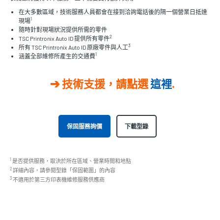
在大多數區域，技術服務人員都會在接到洽詢電話後的隔一個營業日抵達
1
現場
隨時針對現場狀況提供所需的零件
2
TSC Printronix Auto ID 提供所有零件
3
所有 TSC Printronix Auto ID 原廠零件與人工
1
涵蓋全部維修所產生的交通費
技術支援，請點選
這裡
.
保固服務詢價
下載型錄
1
是否提供服務，取決於所在區域、營業時間和地點
2
詳細內容，請參閱型錄「保固範圍」的內容
3
不適用於第三方印表機維修服務供應商