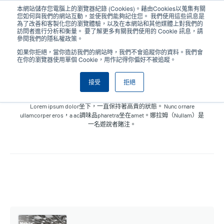
移
本網站儲存您電腦上的瀏覽器紀錄 (Cookies)。藉由Cookies以蒐集有關
至
您如何與我們的網站互動，並使我們能夠記住您。 我們使用這些訊息是
主
為了改善和客製化您的瀏覽體驗，以及在本網站和其他媒體上對我們的
User
User
訪問者進行分析和衡量。 要了解更多有關我們使用的 Cookie 訊息，請
內
參閱我們的隱私權政策。
account
Anonym
容
產品挑選工具
與銷售人員聯繫
Header
如果你拒絕，當你造訪我們的網站時，我們不會追蹤你的資料。我們會
menu
在你的瀏覽器使用單個 Cookie，用作記得你偏好不被追蹤。
接受
拒絕
在新聞中
Lorem ipsum dolor坐下，一直保持著高貴的狀態。 Nunc ornare
ullamcorper eros，a ac調味品pharetra坐在amet。娜拉姆（Nullam）是
一名遊說者賭注。