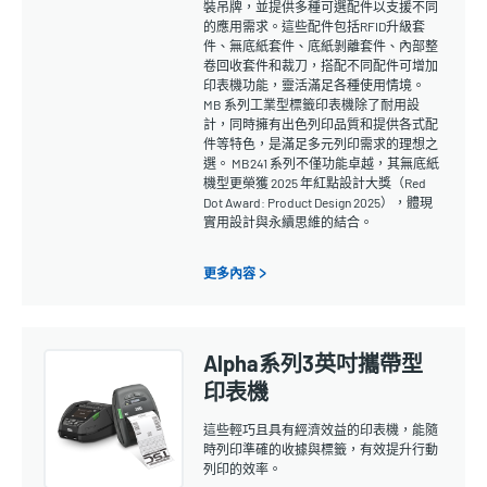
裝吊牌，並提供多種可選配件以支援不同
的應用需求。這些配件包括RFID升級套
件、無底紙套件、底紙剝離套件、內部整
卷回收套件和裁刀，搭配不同配件可增加
印表機功能，靈活滿足各種使用情境。
MB 系列工業型標籤印表機除了耐用設
計，同時擁有出色列印品質和提供各式配
件等特色，是滿足多元列印需求的理想之
選。 MB241 系列不僅功能卓越，其無底紙
機型更榮獲 2025 年紅點設計大獎（Red
Dot Award: Product Design 2025），體現
實用設計與永續思維的結合。
更多內容 >
Alpha系列3英吋攜帶型
印表機
這些輕巧且具有經濟效益的印表機，能隨
時列印準確的收據與標籤，有效提升行動
列印的效率。