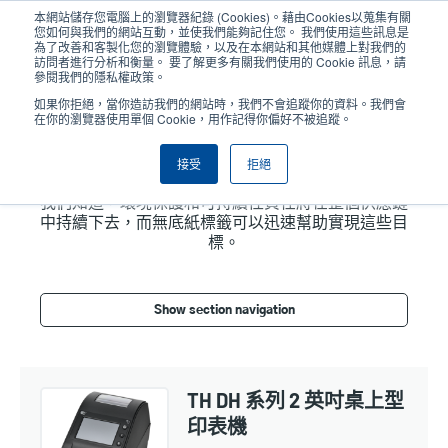
移
本網站儲存您電腦上的瀏覽器紀錄 (Cookies)。藉由Cookies以蒐集有關
至
您如何與我們的網站互動，並使我們能夠記住您。 我們使用這些訊息是
主
為了改善和客製化您的瀏覽體驗，以及在本網站和其他媒體上對我們的
User
User
訪問者進行分析和衡量。 要了解更多有關我們使用的 Cookie 訊息，請
內
參閱我們的隱私權政策。
account
Anonym
容
產品挑選工具
與銷售人員聯繫
Header
如果你拒絕，當你造訪我們的網站時，我們不會追蹤你的資料。我們會
menu
在你的瀏覽器使用單個 Cookie，用作記得你偏好不被追蹤。
接受
拒絕
無底紙印表機
我們知道，環境保護和可持續性責任將在整個供應鏈
中持續下去，而無底紙標籤可以迅速幫助實現這些目
標。
Show section navigation
TH DH 系列 2 英吋桌上型
印表機