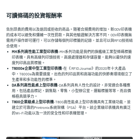
可讀條碼的投資報酬率
告別昂貴的費用以及退回或拒收的商品。隨著合規費用的增加，新ODV印表機
的成本可以避免和彌補一次性罰款。與其他驗證解決方案不同，ODV印表機無
需用戶操作即可運行，可以存儲每個列印標籤的記錄，並且可以與RFID技術結
合使用。
MH系列高性能工業型印表機
-MH系列功能是我們的旗艦級工業型條碼標籤
印表機，具有高級列印頭技術，高速處理器和存儲容量，能夠以最快的速
度列印高品質標籤。
T6000e企業中型工業型印表機
-在《 RFID Journal》的2020年十大產品
中，T6000e為需要速度，出色的列印品質和高端功能的快節奏環境樹立了
生產率和多功能性的標準。
DA系列高性能桌上型印表機
-DA系列具有人性化的設計，非常適合各種應
用，包括產品標記，銷售點，零售，小型辦公室，運輸標籤等等，而且價
格極具競爭力。
T800企業級桌上型印表機
-T800高性能桌上型印表機具有工業級功能，並
建立於可靠的Printronix系統架構（PSA）平台。該企業級印表機具有廣泛
的Wi-Fi功能以及一流的安全性和印表機管理。