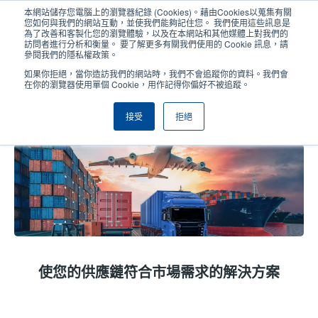
移
本網站儲存您電腦上的瀏覽器紀錄 (Cookies)。藉由Cookies以蒐集有關
至
您如何與我們的網站互動，並使我們能夠記住您。 我們使用這些訊息是
主
為了改善和客製化您的瀏覽體驗，以及在本網站和其他媒體上對我們的
User
User
訪問者進行分析和衡量。 要了解更多有關我們使用的 Cookie 訊息，請
內
參閱我們的隱私權政策。
account
Anonym
容
產品挑選工具
與銷售人員聯繫
Header
如果你拒絕，當你造訪我們的網站時，我們不會追蹤你的資料。我們會
menu
在你的瀏覽器使用單個 Cookie，用作記得你偏好不被追蹤。
接受
拒絕
運輸及物流
使您的供應鏈符合市場需求的解決方案