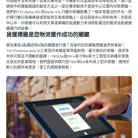
中間幾乎沒有存儲。如果正確完成，中轉倉可以提高效率並降低成本。減少此
過程中的運輸錯誤的最佳方法之一是在應用點而不是從中心位置列印新標籤。
我們的TSC Alpha-30L和Alpha-40L行動印表機配備了一個非常靈活的平台，用
於將行動印表機連接或安裝到叉車或車輛上。這在配送中心特別有用，在配送
中心中，印表機可以利用叉車或車輛的設施動力來消除對電池的需求並創建連
續運行的設備。
貨運標籤是您物流運作成功的關鍵
將包裹從A點運送到B點的關鍵是什麼？完美列印的運輸標籤當然有幫助！
TSC Printronix Auto ID工業型印表機是業界最耐用，最可靠的印表機，提供多
年的可靠且不間斷的服務。 T6000e或MH 4英寸和6英寸工業型印表機非常適
合惡劣的倉庫環境。我們還提供精巧型T800和DA系列桌上型印表機，適用於
較小的郵件收發室，使工作週期更輕鬆。