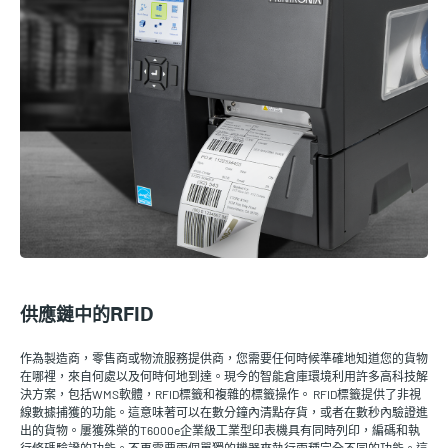
供應鏈中的RFID
作為製造商，零售商或物流服務提供商，您需要任何時候準確地知道您的貨物
在哪裡，來自何處以及何時何地到達。現今的智能倉庫環境利用許多高科技解
決方案，包括WMS軟體，RFID標籤和複雜的標籤操作。 RFID標籤提供了非視
線數據捕獲的功能。這意味著可以在數分鐘內清點存貨，或者在數秒內驗證進
出的貨物。屢獲殊榮的T6000e企業級工業型印表機具有同時列印，編碼和執