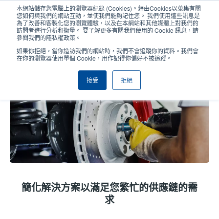
移
本網站儲存您電腦上的瀏覽器紀錄 (Cookies)。藉由Cookies以蒐集有關
至
您如何與我們的網站互動，並使我們能夠記住您。 我們使用這些訊息是
主
為了改善和客製化您的瀏覽體驗，以及在本網站和其他媒體上對我們的
User
User
訪問者進行分析和衡量。 要了解更多有關我們使用的 Cookie 訊息，請
內
參閱我們的隱私權政策。
account
Anonym
容
產品挑選工具
與銷售人員聯繫
Header
如果你拒絕，當你造訪我們的網站時，我們不會追蹤你的資料。我們會
menu
在你的瀏覽器使用單個 Cookie，用作記得你偏好不被追蹤。
接受
拒絕
汽車行業
簡化解決方案以滿足您繁忙的供應鏈的需
求