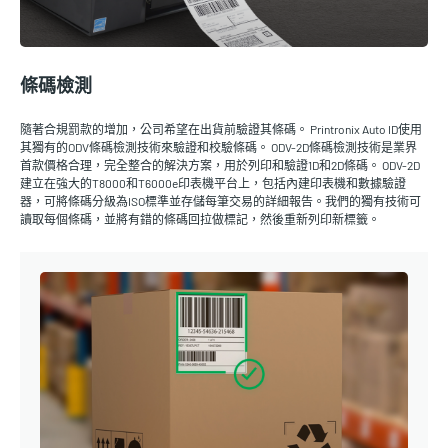
條碼檢測
隨著合規罰款的增加，公司希望在出貨前驗證其條碼。 Printronix Auto ID使用
其獨有的ODV條碼檢測技術來驗證和校驗條碼。 ODV-2D條碼檢測技術是業界
首款價格合理，完全整合的解決方案，用於列印和驗證1D和2D條碼。 ODV-2D
建立在強大的T8000和T6000e印表機平台上，包括內建印表機和數據驗證
器，可將條碼分級為ISO標準並存儲每筆交易的詳細報告。我們的獨有技術可
讀取每個條碼，並將有錯的條碼回拉做標記，然後重新列印新標籤。