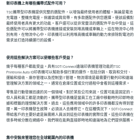
新印表機上有哪些攜帶式配件可用？
TSC攜帶型印表機提供完整的選配件，以增強最終使用者的體驗。無論是電池
充電器，整機充電座，保護袋或肩背帶，有多款選配件供您選擇，使該設備對
最終使用者具有更大的功能。客戶還可以從非常靈活的選配件平台中受益，這
些選配件可以將攜帶型印表機連接或安裝到堆高機或車輛上。這在物流中心特
別有用，在物流中心中，印表機可以利用堆高機或車輛的動力來排除對電池的
需求並打造持續運行的設備。
使用這些解決方案可以使哪些客戶受益？
幾乎每種客戶都能受益。具有SOTI Connect遠端印表機管理功能的TSC
Printronix Auto ID印表機可以幫助多個行業的運作，包括分銷、取貨和交付、
運輸和接收、庫存管理以及控制室IT管理。物流環境是最需要行動列印和遠端
管理解決方案的領域之一。通常在倉庫位置或交付過程中會看到這種需求。
零售是行動發展迅速的另一個領域。對於某些公司來說，位置可能是固定的，
但人員和員工都是流動的。攜帶型印表機是當員工在工廠中移動時列印即時收
據和標籤的理想解決方案。過去，這些應用領域中的許多印表機都沒有得到管
理。萬一印表機發生故障，必須派人去維修它。在這種情況下，SOTI Connect
帶給客戶的主要好處是無需將人員派到這些印表機的實際位置。這些印表機在
很多時候分散在網絡中，我們現在能夠直接即時地和遠端地為它們提供服務。
集中安裝來管理您在全球範圍內的印表機