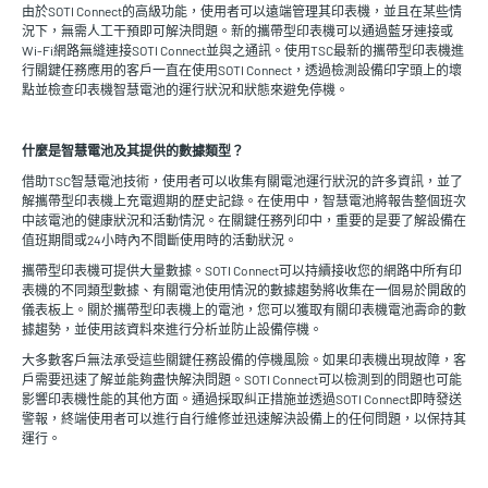
由於SOTI Connect的高級功能，使用者可以遠端管理其印表機，並且在某些情
況下，無需人工干預即可解決問題。新的攜帶型印表機可以通過藍牙連接或
Wi-Fi網路無縫連接SOTI Connect並與之通訊。使用TSC最新的攜帶型印表機進
行關鍵任務應用的客戶一直在使用SOTI Connect，透過檢測設備印字頭上的壞
點並檢查印表機智慧電池的運行狀況和狀態來避免停機。
什麼是智慧電池及其提供的數據類型？
借助TSC智慧電池技術，使用者可以收集有關電池運行狀況的許多資訊，並了
解攜帶型印表機上充電週期的歷史記錄。在使用中，智慧電池將報告整個班次
中該電池的健康狀況和活動情況。在關鍵任務列印中，重要的是要了解設備在
值班期間或24小時內不間斷使用時的活動狀況。
攜帶型印表機可提供大量數據。SOTI Connect可以持續接收您的網路中所有印
表機的不同類型數據、有關電池使用情況的數據趨勢將收集在一個易於開啟的
儀表板上。關於攜帶型印表機上的電池，您可以獲取有關印表機電池壽命的數
據趨勢，並使用該資料來進行分析並防止設備停機。
大多數客戶無法承受這些關鍵任務設備的停機風險。如果印表機出現故障，客
戶需要迅速了解並能夠盡快解決問題。SOTI Connect可以檢測到的問題也可能
影響印表機性能的其他方面。通過採取糾正措施並透過SOTI Connect即時發送
警報，終端使用者可以進行自行維修並迅速解決設備上的任何問題，以保持其
運行。