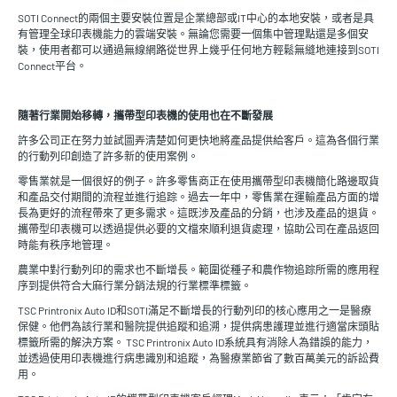
SOTI Connect的兩個主要安裝位置是企業總部或IT中心的本地安裝，或者是具
有管理全球印表機能力的雲端安裝。無論您需要一個集中管理點還是多個安
裝，使用者都可以通過無線網路從世界上幾乎任何地方輕鬆無縫地連接到SOTI
Connect平台。
隨著行業開始移轉，攜帶型印表機的使用也在不斷發展
許多公司正在努力並試圖弄清楚如何更快地將產品提供給客戶。這為各個行業
的行動列印創造了許多新的使用案例。
零售業就是一個很好的例子。許多零售商正在使用攜帶型印表機簡化路邊取貨
和產品交付期間的流程並進行追踪。過去一年中，零售業在運輸產品方面的增
長為更好的流程帶來了更多需求。這既涉及產品的分銷，也涉及產品的退貨。
攜帶型印表機可以透過提供必要的文檔來順利退貨處理，協助公司在產品返回
時能有秩序地管理。
農業中對行動列印的需求也不斷增長。範圍從種子和農作物追踪所需的應用程
序到提供符合大麻行業分銷法規的行業標準標籤。
TSC Printronix Auto ID和SOTI滿足不斷增長的行動列印的核心應用之一是醫療
保健。他們為該行業和醫院提供追蹤和追溯，提供病患護理並進行適當床頭貼
標籤所需的解決方案。 TSC Printronix Auto ID系統具有消除人為錯誤的能力，
並透過使用印表機進行病患識別和追蹤，為醫療業節省了數百萬美元的訴訟費
用。