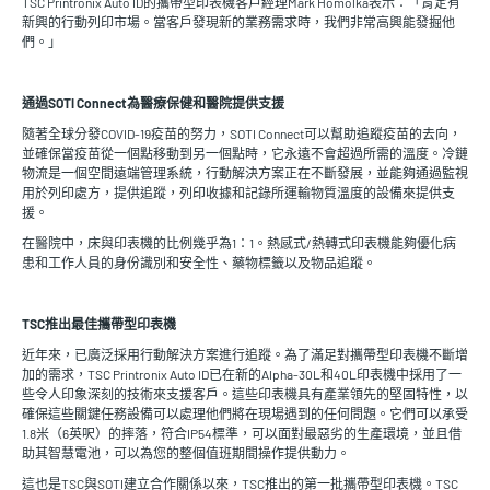
TSC Printronix Auto ID的攜帶型印表機客戶經理Mark Homolka表示：「肯定有
新興的行動列印市場。當客戶發現新的業務需求時，我們非常高興能發掘他
們。」
通過SOTI Connect為醫療保健和醫院提供支援
隨著全球分發COVID-19疫苗的努力，SOTI Connect可以幫助追蹤疫苗的去向，
並確保當疫苗從一個點移動到另一個點時，它永遠不會超過所需的溫度。冷鏈
物流是一個空間遠端管理系統，行動解決方案正在不斷發展，並能夠通過監視
用於列印處方，提供追蹤，列印收據和記錄所運輸物質溫度的設備來提供支
援。
在醫院中，床與印表機的比例幾乎為1：1。熱感式/熱轉式印表機能夠優化病
患和工作人員的身份識別和安全性、藥物標籤以及物品追蹤。
TSC推出最佳攜帶型印表機
近年來，已廣泛採用行動解決方案進行追蹤。為了滿足對攜帶型印表機不斷增
加的需求，TSC Printronix Auto ID已在新的Alpha-30L和40L印表機中採用了一
些令人印象深刻的技術來支援客戶。這些印表機具有產業領先的堅固特性，以
確保這些關鍵任務設備可以處理他們將在現場遇到的任何問題。它們可以承受
1.8米（6英呎）的摔落，符合IP54標準，可以面對最惡劣的生產環境，並且借
助其智慧電池，可以為您的整個值班期間操作提供動力。
這也是TSC與SOTI建立合作關係以來，TSC推出的第一批攜帶型印表機。TSC