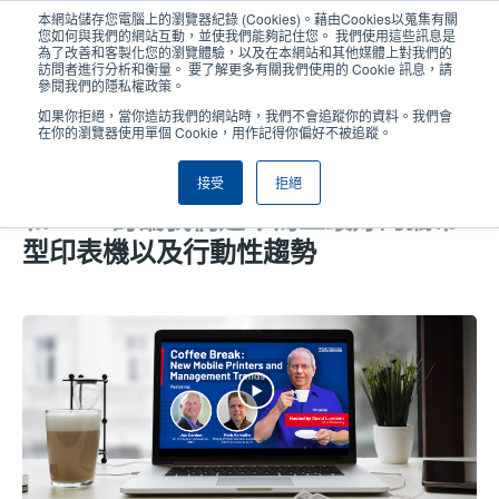
移
本網站儲存您電腦上的瀏覽器紀錄 (Cookies)。藉由Cookies以蒐集有關
至
您如何與我們的網站互動，並使我們能夠記住您。 我們使用這些訊息是
主
為了改善和客製化您的瀏覽體驗，以及在本網站和其他媒體上對我們的
User
User
訪問者進行分析和衡量。 要了解更多有關我們使用的 Cookie 訊息，請
內
參閱我們的隱私權政策。
account
Anonym
容
產品挑選工具
與銷售人員聯繫
Header
如果你拒絕，當你造訪我們的網站時，我們不會追蹤你的資料。我們會
menu
在你的瀏覽器使用單個 Cookie，用作記得你偏好不被追蹤。
接受
拒絕
茶歇回顧：TSC Printronix Auto ID
和SOTI討論我們迄今為止最好的攜帶
型印表機以及行動性趨勢