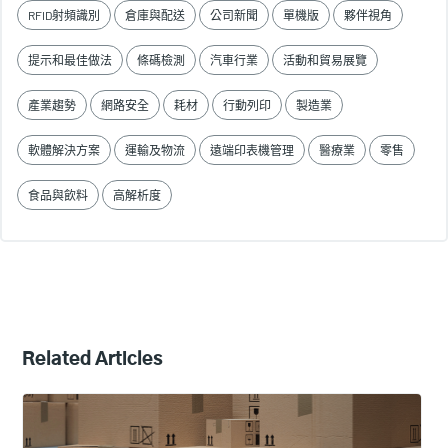
RFID射頻識別
倉庫與配送
公司新聞
單機版
夥伴視角
提示和最佳做法
條碼檢測
汽車行業
活動和貿易展覽
產業趨勢
網路安全
耗材
行動列印
製造業
軟體解決方案
運輸及物流
遠端印表機管理
醫療業
零售
食品與飲料
高解析度
Related Articles