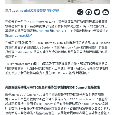
Share
Faceb
Twi
E
三月 23, 2021
遠端印表機管理
行動列印
在過去的一年中，TSC Printronix Auto ID與全球領先的行動和物聯網設備管理
領導者SOTI合作，為客戶提供了行動和物聯網解決方案。 1月，TSC宣布推出
其最新的攜帶型印表機
Alpha-30L
和
Alpha-40L
，它們與創新的IoT管理解決方
案
SOTI Connect相容。
在最新的“茶歇”節目中，TSC Printronix Auto ID的市場行銷副總裁David Lundeen
與SOTI產品創新副總裁Joe Gordon和TSC Printronix Auto ID的攜帶型印表機客
戶經理Mark Homolka共同討論了該公司的新的攜帶型印表機和行動業務的增
長趨勢。
TSC Printronix Auto ID和SOTI產品及工程團隊共同合作，部署了印表機狀態資
料的數據收集，以確保可靠的性能和正常運行時間。新的Alpha攜帶型印表機
系列增加了新的數據洞察力，是在SOTI Connect基礎上開發的。
先進的連接功能可將TSC的最新攜帶型印表機與SOTI Connect鏈接起來
新型Alpha-30L和Alpha-40L攜帶型印表機是專門為關鍵任務設計的專用設
備。自去年早些時候與SOTI建立合作關係以來，TSC Printronix Auto ID便能夠
設計新印表機，從而將SOTI Connect的所有優勢帶給客戶。SOTI Connect遠端
印表機管理平台使客戶能夠收集遠端診斷資料，從設備收集數據以支援分析以
及創新的自動化功能，這些功能會在出現問題時提示印表機在現場發送警報。