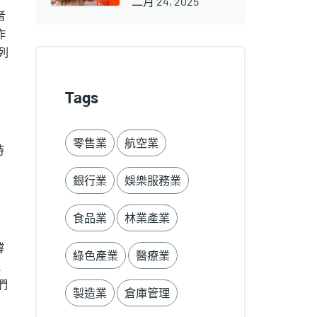
二月 24, 2025
者
作
列
Tags
零售業
航空業
時
銀行業
娛樂服務業
食品業
林業產業
撐
綠色產業
醫療業
機
們
製造業
倉庫管理