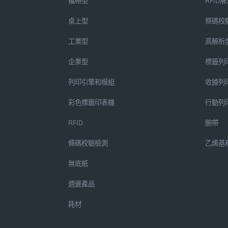
攜帶型
RFID
桌上型
條碼校
工業型
高解析
企業型
標籤列
列印引擎和模組
收據列
彩色標籤印表機
行動列
RFID
腕帶
條碼校驗檢測
乙烯基
無底紙
週邊產品
耗材