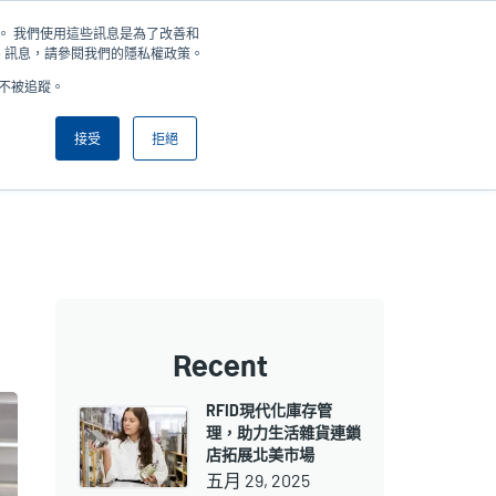
住您。 我們使用這些訊息是為了改善和
新聞
公司
登錄/註冊
亞太地區 / Asia Pacific [繁體中文]
User
User
e 訊息，請參閱我們的隱私權政策。
好不被追蹤。
account
Anonymous
產品挑選工具
與銷售人員聯繫
Header
menu
接受
拒絕
Recent
RFID現代化庫存管
理，助力生活雜貨連鎖
店拓展北美市場
五月 29, 2025