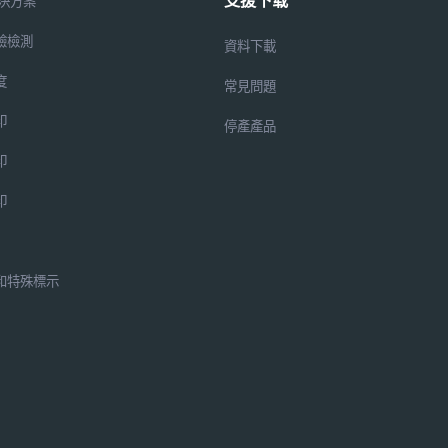
支援下载
解決方案
驗檢測
資料下載
度
常見問題
印
停產產品
印
印
和特殊標示