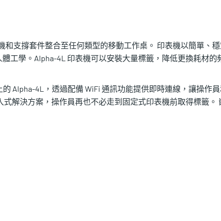
械退繞機和支撐套件整合至任何類型的移動工作桌。 印表機以簡單、穩
工學。Alpha-4L 印表機可以安裝大量標籤，降低更換耗材的
上的 Alpha-4L，透過配備 WiFi 通訊功能提供即時連線，讓操作
入式解決方案，操作員再也不必走到固定式印表機前取得標籤。 