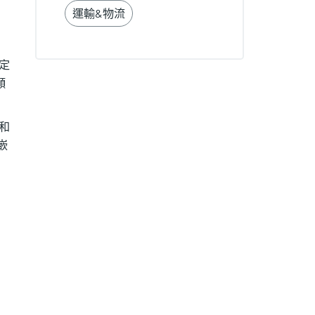
運輸&物流
定
頻
員和
嵌