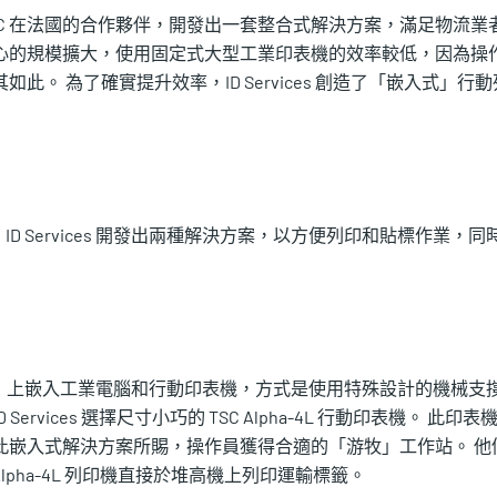
以及 TSC 在法國的合作夥伴，開發出一套整合式解決方案，滿足物流業
心的規模擴大，使用固定式大型工業印表機的效率較低，因為操
。 為了確實提升效率，ID Services 創造了「嵌入式」行動
 Services 開發出兩種解決方案，以方便列印和貼標作業，同
或非電動）上嵌入工業電腦和行動印表機，方式是使用特殊設計的機械支
vices 選擇尺寸小巧的 TSC Alpha-4L 行動印表機。 此印表
此嵌入式解決方案所賜，操作員獲得合適的「游牧」工作站。 他
lpha-4L 列印機直接於堆高機上列印運輸標籤。