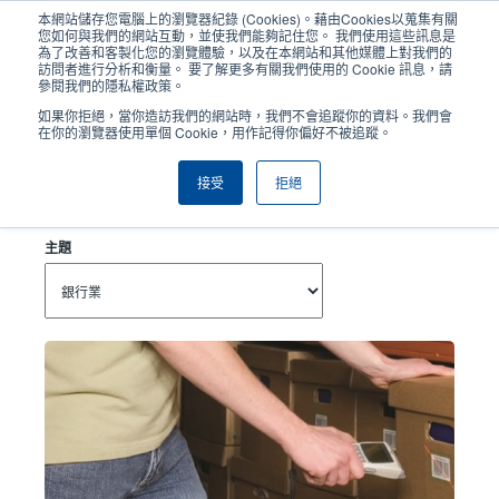
移
本網站儲存您電腦上的瀏覽器紀錄 (Cookies)。藉由Cookies以蒐集有關
至
您如何與我們的網站互動，並使我們能夠記住您。 我們使用這些訊息是
主
為了改善和客製化您的瀏覽體驗，以及在本網站和其他媒體上對我們的
User
User
訪問者進行分析和衡量。 要了解更多有關我們使用的 Cookie 訊息，請
內
參閱我們的隱私權政策。
account
Anonym
容
產品挑選工具
與銷售人員聯繫
Header
如果你拒絕，當你造訪我們的網站時，我們不會追蹤你的資料。我們會
menu
在你的瀏覽器使用單個 Cookie，用作記得你偏好不被追蹤。
接受
拒絕
銀行業
主題