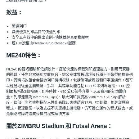
透過裁刀精準裁切門票。
效益：
隨選列印
具備優異列印品質的快速列印
安全且有效率的進出管制—快速並輕易更換耗材
經TSC授權由Melitax-Grup Moldova服務
ME240特色：
ME240 的輕巧體積和低調設計，搭配快速的標籤列印處理能力、耐用而安靜
的運轉，使它非常適用於收銀台、辦公室或零售環境等各種不同類型的標籤列
印。其精巧的鋁合金鑄造列印機構模組，包括碳帶處理器和印字頭組件，都可
以輕易地從全金屬機身上拆卸。其標準功能包括 USB 和串列埠連接、LCD 控
制面板搭配6個按鈕、即時時鐘、450 公尺碳帶容量，以及實用的記憶體容
量。列印速度為 152 mm/s (6 ips)、最大列印長度為 2286 mm，203 dpi解析
度，這部可靠的機型搭配人性化高階印表機語言TSPL-EZ 韌體，能輕鬆撰寫
程式、管理檔案，以及支援不需連接主機電腦，仍可獨立運作的程式語言，或
是網路故障時造成停機的程式解決方案。
關於ZIMBRU Stadium 和 Futsal Arena：