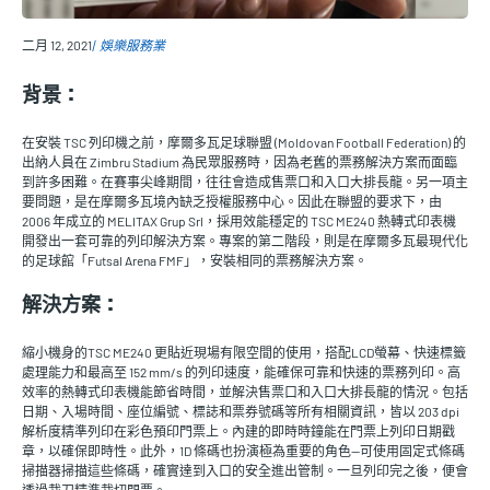
二月 12, 2021
娛樂服務業
背景：
在安裝 TSC 列印機之前，摩爾多瓦足球聯盟 (Moldovan Football Federation) 的
出納人員在 Zimbru Stadium 為民眾服務時，因為老舊的票務解決方案而面臨
到許多困難。在賽事尖峰期間，往往會造成售票口和入口大排長龍。另一項主
要問題，是在摩爾多瓦境內缺乏授權服務中心。因此在聯盟的要求下，由
2006 年成立的 MELITAX Grup Srl，採用效能穩定的 TSC ME240 熱轉式印表機
開發出一套可靠的列印解決方案。專案的第二階段，則是在摩爾多瓦最現代化
的足球館「Futsal Arena FMF」，安裝相同的票務解決方案。
解決方案：
縮小機身的TSC ME240 更貼近現場有限空間的使用，搭配LCD螢幕、快速標籤
處理能力和最高至 152 mm/s 的列印速度，能確保可靠和快速的票務列印。高
效率的熱轉式印表機能節省時間，並解決售票口和入口大排長龍的情況。包括
日期、入場時間、座位編號、標誌和票券號碼等所有相關資訊，皆以 203 dpi
解析度精準列印在彩色預印門票上。內建的即時時鐘能在門票上列印日期戳
章，以確保即時性。此外，1D 條碼也扮演極為重要的角色—可使用固定式條碼
掃描器掃描這些條碼，確實達到入口的安全進出管制。一旦列印完之後，便會