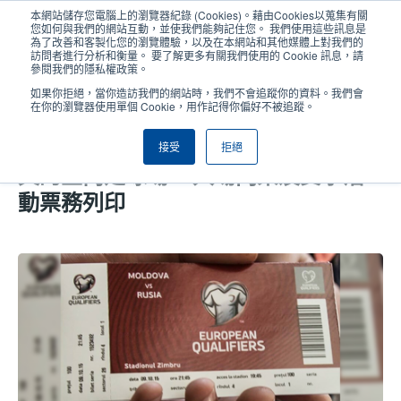
移
本網站儲存您電腦上的瀏覽器紀錄 (Cookies)。藉由Cookies以蒐集有關
至
您如何與我們的網站互動，並使我們能夠記住您。 我們使用這些訊息是
主
為了改善和客製化您的瀏覽體驗，以及在本網站和其他媒體上對我們的
User
User
訪問者進行分析和衡量。 要了解更多有關我們使用的 Cookie 訊息，請
內
參閱我們的隱私權政策。
account
Anonym
容
產品挑選工具
與銷售人員聯繫
Header
如果你拒絕，當你造訪我們的網站時，我們不會追蹤你的資料。我們會
menu
在你的瀏覽器使用單個 Cookie，用作記得你偏好不被追蹤。
接受
拒絕
摩爾多瓦境內的森布魯體育場和基希涅
夫的室內足球場 - 入場門票及賽事活
動票務列印