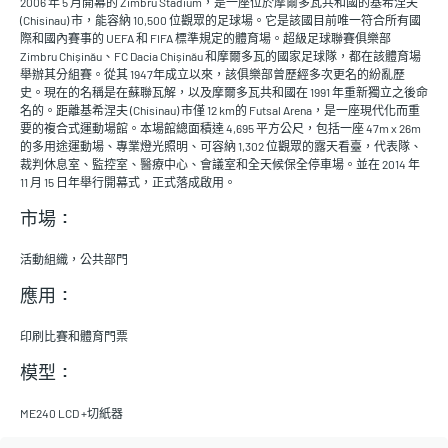
2006 年 5 月開幕的 Zimbru Stadium，是一座位於摩爾多瓦共和國的基希涅夫
(Chisinau) 市，能容納 10,500 位觀眾的足球場。它是該國目前唯一符合所有國
際和國內賽事的 UEFA 和 FIFA 標準規定的體育場。超級足球聯賽俱樂部
Zimbru Chișinău、FC Dacia Chișinău 和摩爾多瓦的國家足球隊，都在該體育場
舉辦其分組賽。從其 1947年成立以來，該俱樂部曾歷經多次更名的紛亂歷
史。現在的名稱是在蘇聯瓦解，以及摩爾多瓦共和國在 1991 年重新獨立之後命
名的。距離基希涅夫 (Chisinau) 市僅 12 km的 Futsal Arena，是一座現代化而重
要的複合式運動場館。本場館總面積達 4,695 平方公尺，包括一座 47m x 26m
的多用途運動場、專業燈光照明、可容納 1,302 位觀眾的露天看臺，代表隊、
裁判休息室、監控室、醫療中心、會議室和全天候保全停車場。並在 2014 年
11 月 15 日年舉行開幕式，正式落成啟用。
市場：
活動組織，公共部門
應用：
印刷比賽和體育門票
模型：
ME240 LCD +切紙器