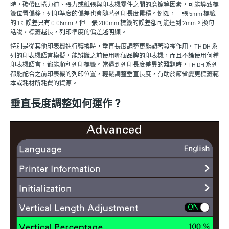
時，碳帶回捲力道、張力或紙張與印表機零件之間的磨擦等因素，可能導致標
籤位置偏移，列印準度的偏差也會隨著列印長度累積。例如，一張 5mm 標籤
的 1% 誤差只有 0.05mm，但一張 200mm 標籤的誤差卻可能達到 2mm。換句
話說，標籤越長，列印準度的偏差越明顯。
特別是從其他印表機進行轉換時，垂直長度調整更能顯著發揮作用。TH DH 系
列的印表機語言模擬，能辨識之前使用哪個品牌的印表機，而且不論使用何種
印表機語言，都能順利列印標籤。當遇到列印長度差異的難題時，TH DH 系列
都能配合之前印表機的列印位置，輕鬆調整垂直長度，有助於節省變更標籤範
本或耗材所耗費的資源。
垂直長度調整如何運作？