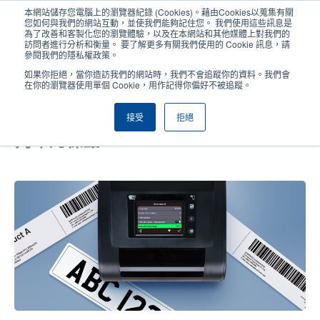
移
本網站儲存您電腦上的瀏覽器紀錄 (Cookies)。藉由Cookies以蒐集有關
至
您如何與我們的網站互動，並使我們能夠記住您。 我們使用這些訊息是
主
為了改善和客製化您的瀏覽體驗，以及在本網站和其他媒體上對我們的
User
User
訪問者進行分析和衡量。 要了解更多有關我們使用的 Cookie 訊息，請
內
參閱我們的隱私權政策。
account
Anonym
容
產品挑選工具
與銷售人員聯繫
Header
如果你拒絕，當你造訪我們的網站時，我們不會追蹤你的資料。我們會
menu
在你的瀏覽器使用單個 Cookie，用作記得你偏好不被追蹤。
接受
拒絕
使用 TH DH 系列精準且輕鬆應對較難
列印的標籤