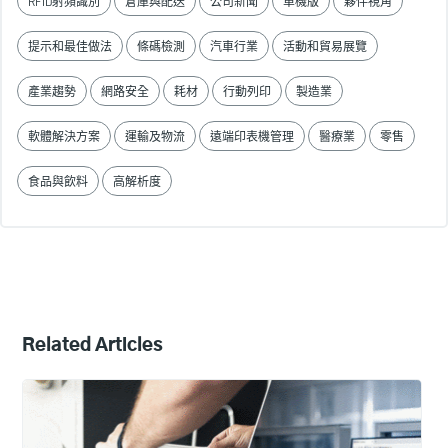
RFID射頻識別
倉庫與配送
公司新聞
單機版
夥伴視角
提示和最佳做法
條碼檢測
汽車行業
活動和貿易展覽
產業趨勢
網路安全
耗材
行動列印
製造業
軟體解決方案
運輸及物流
遠端印表機管理
醫療業
零售
食品與飲料
高解析度
Related Articles