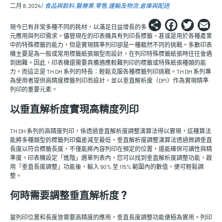
二月 8, 2024
食品與飲料
醫療業
零售
運輸及物流
倉庫與配送
Share
Faceb
Twi
E
現今已有非常多種不同的耗材，以滿足日益增長的多
元應用與列印需求。儘管現在的印表機具有列印長標籤、甚或是用於各種產業
中的特殊標籤的能力，但是實現精準列印卻是一種截然不同的挑戰。多數印表
機主要是為一般或常用標籤紙張類型而設計，在列印特殊標籤紙張時往往會遇
到困難。因此，印表機還需要具備適應較難列印的標籤或特殊紙張種類的能
力。而這正是 TH DH 系列的特長：輕鬆克服各種標籤列印挑戰。TH DH 系列專
為使用者提供高精度標籤列印而設計，並以垂直解析度（DPI）作為實現精準
列印的重要元素。
以垂直解析度實現高精度列印
TH DH 系列的高精度列印，係透過垂直解析度調整演算法得以實現，這種算法
能將多種類型的標籤列印偏差減至最低。垂直解析度調整演算法透過微調垂直
長度以符合標籤長度，不僅能將內容列印在預定的位置，還能確保可讀性與精
準度。印表機設定「進階」選單列表內，您可以找到垂直解析度調整功能，啟
用「垂直長度調整」功能後，輸入 90% 至 115% 範圍內的數值，便可輕鬆調
整。
何時需要調整垂直解析度？
當列印位置和長度皆需要高精度的應用，垂直長度調整功能便極為實用。列印