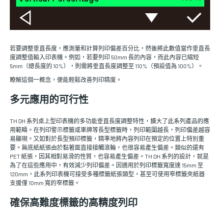
若要調整垂直長度，應測量和計算列印偏差百分比，然後將此數值當作垂直長
度調整值輸入印表機。例如，若要列印 50mm 長的內容，而此內容已縮短
5mm（總長度的 10%），則需將垂直長度調整至 110%（預設值為 100%）。
瞭解這個一概念，便能輕鬆改善列印精度。
多元應用的可行性
TH DH 系列桌上型印表機的多功能垂直長度調整特性，擴大了此系列產品的應
用範疇。在列印警示標籤或車牌等長型標籤時，列印範圍越長，列印偏差越容
易顯現。又如對於長型預印標籤，精準地將內容列印在預定的位置上特別重
要。無底紙紙張由於黏著面直接接觸滾輪，也很容易產生偏差。類似的還有
PET 紙張，因其相對易滑的性質，也容易產生偏差。TH DH 系列的設計，就是
為了在這些應用中，有效減少列印偏差。因適用於列印標籤寬度達 15mm 至
120mm，此系列印表機可接受多種標籤紙張類型，甚至可使用窄標籤夾紙器
支援僅 10mm 寬的窄標籤。
確保高難度標籤的高精度列印