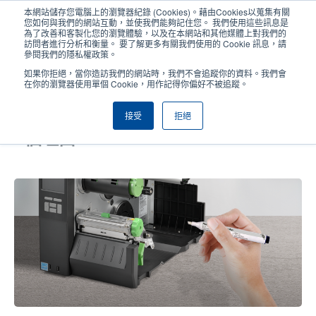
移
本網站儲存您電腦上的瀏覽器紀錄 (Cookies)。藉由Cookies以蒐集有關
至
您如何與我們的網站互動，並使我們能夠記住您。 我們使用這些訊息是
主
為了改善和客製化您的瀏覽體驗，以及在本網站和其他媒體上對我們的
User
User
訪問者進行分析和衡量。 要了解更多有關我們使用的 Cookie 訊息，請
內
參閱我們的隱私權政策。
account
Anonym
容
產品挑選工具
與銷售人員聯繫
Header
如果你拒絕，當你造訪我們的網站時，我們不會追蹤你的資料。我們會
menu
在你的瀏覽器使用單個 Cookie，用作記得你偏好不被追蹤。
接受
拒絕
今年春季清潔熱感式/熱轉式印表機的
5個理由