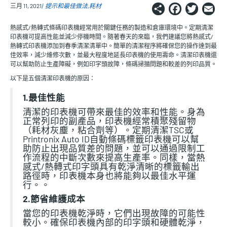
Share
Faceb
Twi
E
三月 11, 2021
提示和最佳做法
耗材
熱感式/熱轉式條碼印表機經常用於關鍵任務的製造和倉庫環境中。定期清潔
印表機可提高性能並減少停機時間。隨著春天的來臨，我們建議您將熱感式/
熱轉式印表機添加到春季清潔清單中。簡單的清潔程序將確保您的操作達到最
佳效率，減少維修次數，並最大程度地延長印表機的使用壽命。清潔印表機還
可以幫助防止生產障礙，例如印字頭故障，條碼掃描問題和較差的列印品質。
以下是五個清潔印表機的原因：
1.最佳性能
清潔的印表機可帶來最佳的效率和性能。身為
正常列印的副產品，印表機經常積聚殘留物
（耗材灰塵，粘合劑等）。定期清潔TSC或
Printronix Auto ID自動條碼標籤印表機可以幫
助防止出現品質差的問題，並可以通過限制工
作流程的中斷次數來提高生產率。同樣，當熱
感式/熱轉式印字頭具有乾淨清晰的標籤輸出
路徑時，印表機本身也將能夠以最佳水平運
行。。
2.節省維護成本
當您的印表機乾淨時，它們出現故障的可能性
較小。確保印表機內部的印字頭和硬體乾淨，