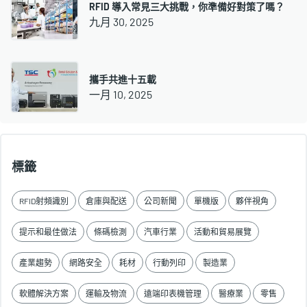
RFID 導入常見三大挑戰，你準備好對策了嗎？
九月 30, 2025
攜手共進十五載
一月 10, 2025
標籤
RFID射頻識別
倉庫與配送
公司新聞
單機版
夥伴視角
提示和最佳做法
條碼檢測
汽車行業
活動和貿易展覽
產業趨勢
網路安全
耗材
行動列印
製造業
軟體解決方案
運輸及物流
遠端印表機管理
醫療業
零售