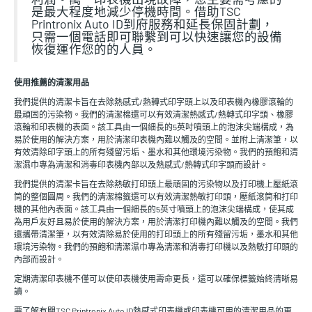
是最大程度地減少停機時間。借助TSC
Printronix Auto ID到府服務和延長保固計劃，
只需一個電話即可聯繫到可以快速讓您的設備
恢復運作您的的人員。
使用推薦的清潔用品
我們提供的清潔卡旨在去除熱感式/熱轉式印字頭上以及印表機內橡膠滾輪的
最頑固的污染物。我們的清潔棉還可以有效清潔熱感式/熱轉式印字頭、橡膠
滾輪和印表機的表面。該工具由一個細長的5英吋噴頭上的泡沫尖端構成，為
易於使用的解決方案，用於清潔印表機內難以觸及的空間。並附上清潔筆，以
有效清除印字頭上的所有殘留污垢、墨水和其他環境污染物。我們的預飽和清
潔濕巾專為清潔和消毒印表機內部以及熱感式/熱轉式印字頭而設計。
我們提供的清潔卡旨在去除熱敏打印頭上最頑固的污染物以及打印機上壓紙滾
筒的整個圓周。我們的清潔棉籤還可以有效清潔熱敏打印頭，壓紙滾筒和打印
機的其他內表面。該工具由一個細長的5英寸噴頭上的泡沫尖端構成，使其成
為用戶友好且易於使用的解決方案，用於清潔打印機內難以觸及的空間。我們
還攜帶清潔筆，以有效清除易於使用的打印頭上的所有殘留污垢，墨水和其他
環境污染物。我們的預飽和清潔濕巾專為清潔和消毒打印機以及熱敏打印頭的
內部而設計。
定期清潔印表機不僅可以使印表機使用壽命更長，還可以確保標籤始終清晰易
讀。
要了解有關TSC Printronix Auto ID熱感式印表機或印表機可用的清潔用品的更