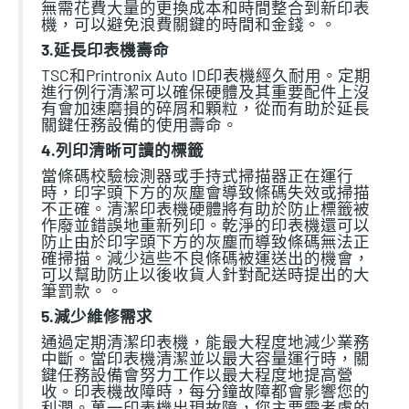
無需花費大量的更換成本和時間整合到新印表
機，可以避免浪費關鍵的時間和金錢。。
3.延長印表機壽命
TSC和Printronix Auto ID印表機經久耐用。定期
進行例行清潔可以確保硬體及其重要配件上沒
有會加速磨損的碎屑和顆粒，從而有助於延長
關鍵任務設備的使用壽命。
4.列印清晰可讀的標籤
當條碼校驗檢測器或手持式掃描器正在運行
時，印字頭下方的灰塵會導致條碼失效或掃描
不正確。清潔印表機硬體將有助於防止標籤被
作廢並錯誤地重新列印。乾淨的印表機還可以
防止由於印字頭下方的灰塵而導致條碼無法正
確掃描。減少這些不良條碼被運送出的機會，
可以幫助防止以後收貨人針對配送時提出的大
筆罰款。。
5.減少維修需求
通過定期清潔印表機，能最大程度地減少業務
中斷。當印表機清潔並以最大容量運行時，關
鍵任務設備會努力工作以最大程度地提高營
收。印表機故障時，每分鐘故障都會影響您的
利潤。萬一印表機出現故障，您主要需考慮的