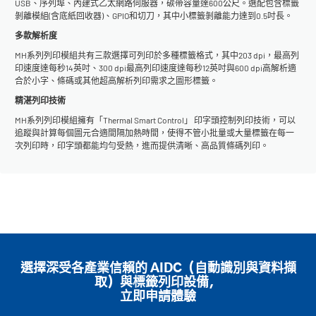
USB、序列埠、內建式乙太網路伺服器，碳帶容量達600公尺。選配包含標籤
剝離模組(含底紙回收器)、GPIO和切刀，其中小標籤剝離能力達到0.5吋長。
多款解析度
MH系列列印模組共有三款選擇可列印於多種標籤格式，其中203 dpi，最高列
印速度達每秒14英吋、300 dpi最高列印速度達每秒12英吋與600 dpi高解析適
合於小字、條碼或其他超高解析列印需求之圖形標籤。
精湛列印技術
MH系列列印模組擁有「Thermal Smart Control」 印字頭控制列印技術，可以
追蹤與計算每個圖元合適間隔加熱時間，使得不管小批量或大量標籤在每一
次列印時，印字頭都能均勻受熱，進而提供清晰、高品質條碼列印。
選擇深受各產業信賴的 AIDC（自動識別與資料擷
取）與標籤列印設備，
立即申請體驗