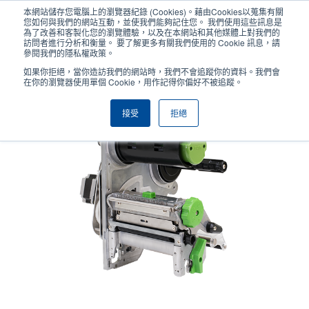
移
本網站儲存您電腦上的瀏覽器紀錄 (Cookies)。藉由Cookies以蒐集有關
至
您如何與我們的網站互動，並使我們能夠記住您。 我們使用這些訊息是
主
為了改善和客製化您的瀏覽體驗，以及在本網站和其他媒體上對我們的
User
User
訪問者進行分析和衡量。 要了解更多有關我們使用的 Cookie 訊息，請
內
參閱我們的隱私權政策。
account
Anonym
容
產品挑選工具
與銷售人員聯繫
Header
如果你拒絕，當你造訪我們的網站時，我們不會追蹤你的資料。我們會
menu
在你的瀏覽器使用單個 Cookie，用作記得你偏好不被追蹤。
接受
拒絕