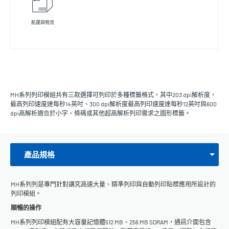
航運與物流
MH系列列印模組共有三款選擇可列印於多種標籤格式，其中203 dpi解析度，
最高列印速度達每秒14英吋、300 dpi解析度最高列印速度達每秒12英吋與600
dpi高解析適合於小字、條碼或其他超高解析列印需求之圖形標籤。
產品規格
MH系列列是專門針對講究高速大量、精準列印與自動列印貼標應用所設計的
列印模組。
順暢的操作
MH系列列印模組配有大容量記憶體512 MB、256 MB SDRAM，通訊介面包含