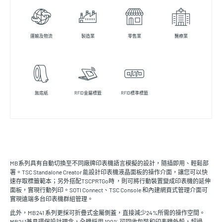
運輸及物流
製造業
零售業
醫療業
無底紙
RFID金屬標籤
RFID標準標籤
MB系列具有自動切換至不同廠牌印表機語言模擬的設計，隨插即用、輕鬆部
署。TSC Standalone Creator 能設計印表機液晶面板的操作介面，讓您可以快
速存取標籤範本；另外搭配TSCPRTGo時 ，則可將行動裝置變成印表機的延伸
面板，實現行動列印。SOTI Connect、TSC Console 和內建網頁式管理介面可
實現遠端多台印表機群組管理。
此外，MB241 系列更採可折疊式金屬側蓋，直接減少24%所需的操作空間。
MB241兼具環保設計理念，全機採用 100% 可回收包裝和印表機外殼，超過