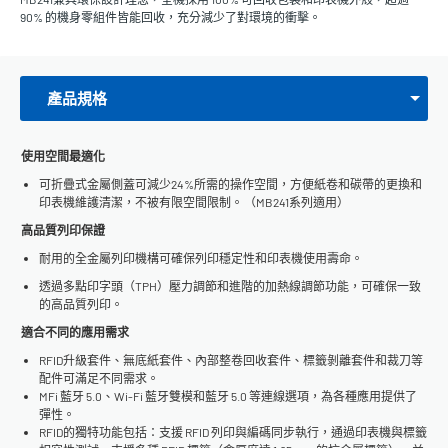
90% 的機身零組件皆能回收，充分減少了對環境的衝擊。
產品規格
使用空間最適化
可折疊式金屬側蓋可減少24%所需的操作空間，方便紙卷和碳帶的更換和
印表機維護清潔，不被有限空間限制。 （MB241系列適用）
高品質列印保證
耐用的全金屬列印機構可確保列印穩定性和印表機使用壽命。
透過多點印字頭（TPH）壓力調節和進階的加熱線調節功能，可確保一致
的高品質列印。
適合不同的應用需求
RFID升級套件、無底紙套件、內部整卷回收套件、標籤剝離套件和裁刀等
配件可滿足不同需求。
MFi 藍牙 5.0、Wi-Fi 藍牙雙模和藍牙 5.0 等連線選項，為各種應用提供了
彈性。
RFID的獨特功能包括：支援 RFID 列印與編碼同步執行，通過印表機與標籤