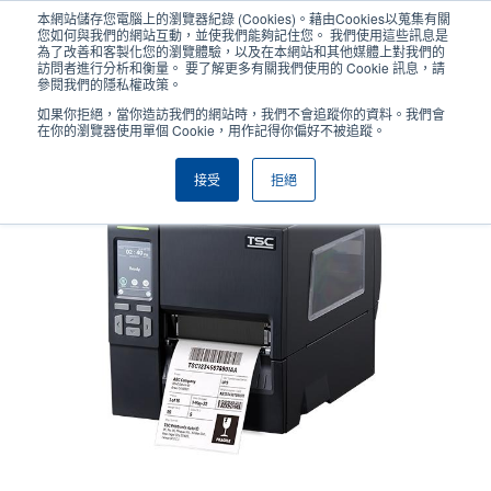
移
本網站儲存您電腦上的瀏覽器紀錄 (Cookies)。藉由Cookies以蒐集有關
至
您如何與我們的網站互動，並使我們能夠記住您。 我們使用這些訊息是
主
為了改善和客製化您的瀏覽體驗，以及在本網站和其他媒體上對我們的
User
User
訪問者進行分析和衡量。 要了解更多有關我們使用的 Cookie 訊息，請
內
參閱我們的隱私權政策。
account
Anonym
容
產品挑選工具
與銷售人員聯繫
Header
如果你拒絕，當你造訪我們的網站時，我們不會追蹤你的資料。我們會
menu
在你的瀏覽器使用單個 Cookie，用作記得你偏好不被追蹤。
接受
拒絕