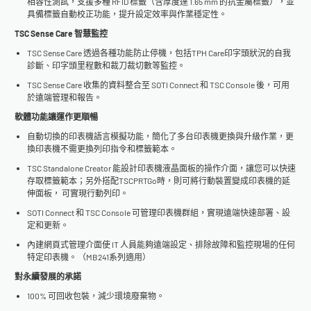
相容性測試，支援多種 RFID 標籤（含厚度達 1.65 mm 的抗金屬標籤），並
具備標籤自動校正功能，提升設定效率與作業穩定性。
TSC Sense Care 智慧監控
TSC Sense Care 透過各種功能防止停機，包括TPH Care印字頭狀況的自我
診斷、印字頭里程數和裁刀裁切數等監控。
TSC Sense Care 收集的資料整合至 SOTI Connect 和 TSC Console 後，可用
於遠端管理和報告。
軟體功能讓運作更順暢
自動切換的印表機語言模擬功能，簡化了多台印表機更換與升級作業，更
換印表機不需更換列印指令和標籤範本。
TSC Standalone Creator 能設計印表機液晶面板的操作介面，讓您可以快速
存取標籤範本；另外搭配TSCPRTGo時，則可將行動裝置變成印表機的延
伸面板， 可實現行動列印。
SOTI Connect 和 TSC Console 可管理印表機群組，實現遠端快速部署、設
定和更新。
內建網頁式管理介面使 IT 人員能夠遠端設定、排除故障和監控現場的任何
特定印表機。 （MB241系列適用）
對永續發展的承諾
100% 可回收包裝，減少環境廢棄物。