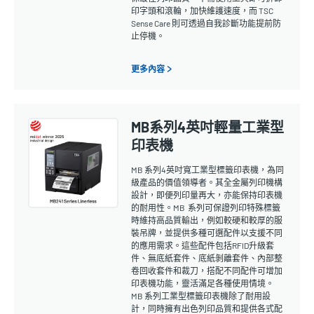
印字頭和滾輪，加快維護速度，而 TSC
Sense Care 則可透過自我診斷功能提前防
止停機。
更多內容 >
MB系列4英吋輕量工業型
印表機
MB 系列4英吋寬工業型標籤印表機，為同
級產品的價值領導者。其全金屬列印機構
設計，即便列印量再大，亦能保持印表機
的耐用性。MB 系列可保證列印特殊標籤
時維持高品質輸出，例如較硬和較厚的服
裝吊牌，並提供多種可選配件以支援不同
的應用需求。這些配件包括RFID升級套
件、無底紙套件、底紙剝離套件、內部整
卷回收套件和裁刀，搭配不同配件可增加
印表機功能，靈活滿足各種使用情境。
MB 系列工業型標籤印表機除了耐用設
計，同時擁有出色列印品質和提供各式配