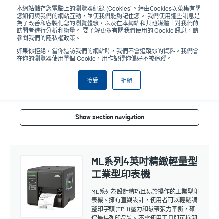
移
本網站儲存您電腦上的瀏覽器紀錄 (Cookies)。藉由Cookies以蒐集有關
至
您如何與我們的網站互動，並使我們能夠記住您。 我們使用這些訊息是
主
為了改善和客製化您的瀏覽體驗，以及在本網站和其他媒體上對我們的
User
User
訪問者進行分析和衡量。 要了解更多有關我們使用的 Cookie 訊息，請
內
參閱我們的隱私權政策。
account
Anonym
容
產品挑選工具
與銷售人員聯繫
Header
如果你拒絕，當你造訪我們的網站時，我們不會追蹤你的資料。我們會
menu
在你的瀏覽器使用單個 Cookie，用作記得你偏好不被追蹤。
接受
拒絕
工業型4英吋
Show section navigation
ML系列4英吋精緻輕量型
工業型印表機
ML系列為設計精巧且易於操作的工業型印
表機。擁有直觀設計，使用者可以輕鬆調
整印字頭 (TPH) 壓力和碳帶張力平衡，確
保最佳列印品質。不需使用工具即可拆卸