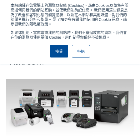
移
本網站儲存您電腦上的瀏覽器紀錄 (Cookies)。藉由Cookies以蒐集有關
至
您如何與我們的網站互動，並使我們能夠記住您。 我們使用這些訊息是
主
為了改善和客製化您的瀏覽體驗，以及在本網站和其他媒體上對我們的
User
User
訪問者進行分析和衡量。 要了解更多有關我們使用的 Cookie 訊息，請
內
參閱我們的隱私權政策。
account
Anonym
容
產品挑選工具
與銷售人員聯繫
Header
如果你拒絕，當你造訪我們的網站時，我們不會追蹤你的資料。我們會
menu
在你的瀏覽器使用單個 Cookie，用作記得你偏好不被追蹤。
接受
拒絕
TSC Auto ID 全面推出無底紙標簽列
印解決方案