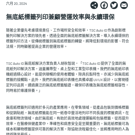
Share
Faceb
Twi
E
六月 20, 2024
無底紙標籤列印兼顧營運效率與永續環保
隨著企業優先考慮環境責任、工作場所安全和效率，TSC Auto ID 作為創新標
籤列印解決方案的領先者，透過全面的無底紙標籤解決方案，導入永續環保的
標籤列印方法。從傳統標籤到無底紙標籤的轉變，將降低對環境的影響、符合
法規，同時顯著提高企業的營運效率。
TSC Auto ID 無底紙解決方案負責人胡秋智說，「TSC Auto ID 提供了全面的無
底紙列印解決方案，涵蓋攜帶型、桌上型和工業型印表機。我們的無底紙印表
機經過精心設計，能提供順暢的使用者體驗，除具抗黏特性，亦減少與無底紙
標籤的接觸點。此外，我們的無底紙印表機也具備卓越 UI/UX 設計，以實現穩
定列印品質，通過廣泛的無底紙標籤驗證，確保印表機及無底紙標籤相容性，
同時易於維護保養。」
無底紙標籤列印適用於多元的產業應用。在零售領域，從產品包裝到價格標籤
和促銷貼紙，無底紙標籤能在同一紙卷中靈活地列印不同長度的標籤資訊。在
倉庫和物流領域，由於無底紙，有助於高效地處理運輸和包裝標籤，從而提升
效率。在醫療保健產業中，準確性和病患安全是至關重要的，無底紙標籤可為
樣本和藥物標籤提供可靠的解決方案，除協助流程最佳化，並將應用時的人為
錯誤降至最低。