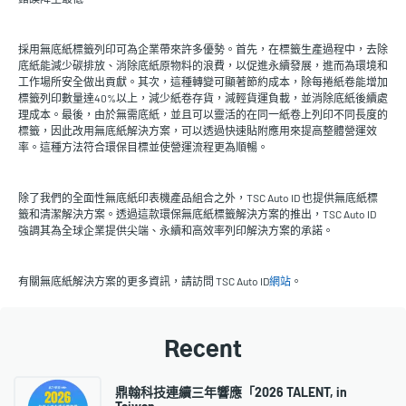
採用無底紙標籤列印可為企業帶來許多優勢。首先，在標籤生產過程中，去除
底紙能減少碳排放、消除底紙原物料的浪費，以促進永續發展，進而為環境和
工作場所安全做出貢獻。其次，這種轉變可顯著節約成本，除每捲紙卷能增加
標籤列印數量達40%以上，減少紙卷存貨，減輕貨運負載，並消除底紙後續處
理成本。最後，由於無需底紙，並且可以靈活的在同一紙卷上列印不同長度的
標籤，因此改用無底紙解決方案，可以透過快速貼附應用來提高整體營運效
率。這種方法符合環保目標並使營運流程更為順暢。
除了我們的全面性無底紙印表機產品組合之外，TSC Auto ID 也提供無底紙標
籤和清潔解決方案。透過這款環保無底紙標籤解決方案的推出，TSC Auto ID
強調其為全球企業提供尖端、永續和高效率列印解決方案的承諾。
有關無底紙解決方案的更多資訊，請訪問 TSC Auto ID
網站
。
Recent
鼎翰科技連續三年響應「2026 TALENT, in