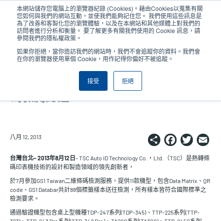
移
本網站儲存您電腦上的瀏覽器紀錄 (Cookies)。藉由Cookies以蒐集有關
至
您如何與我們的網站互動，並使我們能夠記住您。 我們使用這些訊息是
主
為了改善和客製化您的瀏覽體驗，以及在本網站和其他媒體上對我們的
User
User
訪問者進行分析和衡量。 要了解更多有關我們使用的 Cookie 訊息，請
內
參閱我們的隱私權政策。
account
Anonym
容
產品挑選工具
與銷售人員聯繫
Header
如果你拒絕，當你造訪我們的網站時，我們不會追蹤你的資料。我們會
menu
在你的瀏覽器使用單個 Cookie，用作記得你偏好不被追蹤。
接受
拒絕
TSC條碼標籤列印機通過GS1二維條
碼檢測認證
Share
Faceb
Twi
E
八月 12, 2013
台灣台北– 2013年8月12日
– TSC Auto ID Technology Co.，Ltd.（TSC）是熱轉條
碼印表機技術的設計和製造領域的領先創新者，
於7月參加GS1 Taiwan二維條碼檢測服務，提供11款機型，包含Data Matrix、QR
code、GS1 Databar共計88個標籤樣本送往檢測，所有樣本皆符合國際標準之
檢測要求。
通過驗證機型包含桌上型機種TDP-247系列(TDP-345)、TTP-225系列(TTP-