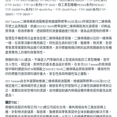
323)、TTP-243 Pro系列(TTP-342 Pro)、TA200系列(TA300)、TTP-245C系列
(TTP-343C)、TTP-247系列(TTP-345)，與工業型機種ME240系列(ME340)、
TTP-2410M Pro系列(TTP-644M Pro、TTP-344M Pro)、TTP-268M系列(TTP-
366M)、TTP-384M。
GS1 Taiwan二維條碼檢測服務是根據國際標準ISO以及GS1所規定進行二維條碼
符號之品質驗證，依據ISO/IEC 15415標準說明二維條碼檢測光源環境，印刷品
質等級，檢測參數等，透過精密的測量儀器進行檢測，做為品質管制的標準。
智慧型手機使用日益普及促使二維條碼創意發展，二維條碼跟以往的一維條碼
一樣，在商業活動中應用廣泛，特別是在高科技行業、醫療業、物流業、批發
零售業等需要對物品進行商業應用，其中標籤條碼印刷的品質攸關廠商在各種
產業應用上的便利與實用性。
鼎翰科技(TSC)產品，不論是入門等級的桌上型或高效能的工業型機種，皆符
合人性化、穩定度、耐用性的基本產品設計原則。在本次GS1 Taiwan的檢測過
程中順利通過共計18項規範之ISO/IEC 15415二維條碼品質檢測標準，確保所列
印的標籤可達到資料儲存量大、安全性高與辨識性強之優點。
GS1 Taiwan自去年度開始推展二維條碼檢測服務，根據國際標準ISO以及GS1之
規定進行二維條碼符號之驗證，期使各界在符號製作之正確性與讀取率得到公
正、客觀且技術性導向的憑證，並持續協助國內條碼設備供應商提供最佳品質
產品。
關於TSC：
鼎翰科技股份有限公司(TSC)總公司設在台灣、擁有兩個自有工廠並掛牌上
櫃，針對物流倉儲業、製造業、醫療業與零售業提供全球自動識別解決方案，
提供創新且品質良好穩定的完整產品線，25年以上在條碼標籤列印機研發設計