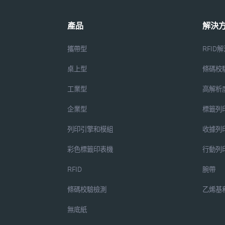
產品
解決
攜帶型
RFID
桌上型
條碼校
工業型
高解析
企業型
標籤列
列印引擎和模組
收據列
彩色標籤印表機
行動列
RFID
腕帶
條碼校驗檢測
乙烯基
無底紙