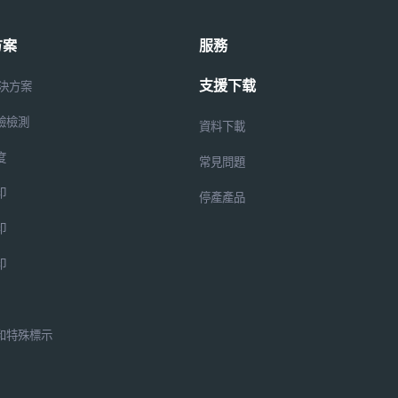
方案
服務
支援下载
解決方案
驗檢測
資料下載
度
常見問題
印
停產產品
印
印
和特殊標示