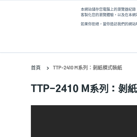
移
本網站儲存您電腦上的瀏覽器紀錄 (
至
客製化您的瀏覽體驗，以及在本網站
主
如果你拒絕，當你造訪我們的網站時
內
產品
容
首頁
TTP-2410 M系列：剝紙模式裝紙
TTP-2410 M系列：剝