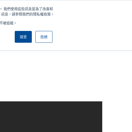
住您。 我們使用這些訊息是為了改善和
新聞
公司
登錄/註冊
亞太地區 / Asia Pacific [繁體中文]
User
User
e 訊息，請參閱我們的隱私權政策。
好不被追蹤。
account
Anonymous
產品挑選工具
與銷售人員聯繫
Header
menu
接受
拒絕