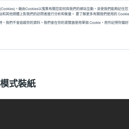
Cookies)。藉由Cookies以蒐集有關您如何與我們的網站互動，並使我們能夠記
和其他媒體上對我們的訪問者進行分析和衡量。 要了解更多有關我們使用的 Cooki
，我們不會追蹤你的資料。我們會在你的瀏覽器使用單個 Cookie，用作記得你偏
解決方案
服務
支援與下載
合作夥伴
紙模式裝紙