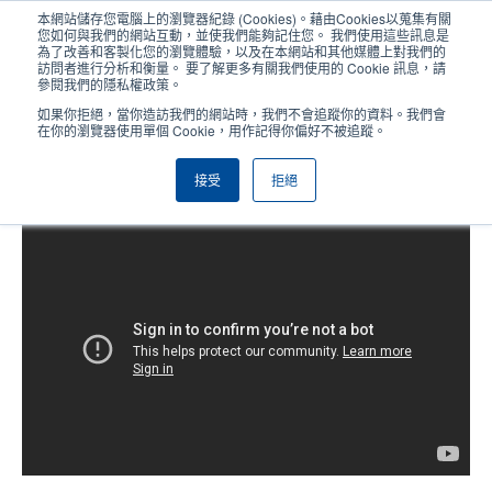
移
本網站儲存您電腦上的瀏覽器紀錄 (Cookies)。藉由Cookies以蒐集有關
至
您如何與我們的網站互動，並使我們能夠記住您。 我們使用這些訊息是
主
為了改善和客製化您的瀏覽體驗，以及在本網站和其他媒體上對我們的
User
User
訪問者進行分析和衡量。 要了解更多有關我們使用的 Cookie 訊息，請
內
參閱我們的隱私權政策。
account
Anonym
容
產品挑選工具
與銷售人員聯繫
Header
如果你拒絕，當你造訪我們的網站時，我們不會追蹤你的資料。我們會
menu
在你的瀏覽器使用單個 Cookie，用作記得你偏好不被追蹤。
接受
拒絕
TSC Console Web 首次登入指引