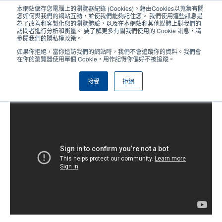
移
本網站儲存您電腦上的瀏覽器紀錄 (Cookies)。藉由Cookies以蒐集有關
至
您如何與我們的網站互動，並使我們能夠記住您。 我們使用這些訊息是
主
為了改善和客製化您的瀏覽體驗，以及在本網站和其他媒體上對我們的
User
User
訪問者進行分析和衡量。 要了解更多有關我們使用的 Cookie 訊息，請
內
參閱我們的隱私權政策。
account
Anonym
容
產品挑選工具
與銷售人員聯繫
Header
如果你拒絕，當你造訪我們的網站時，我們不會追蹤你的資料。我們會
menu
在你的瀏覽器使用單個 Cookie，用作記得你偏好不被追蹤。
接受
拒絕
TC系列：安裝紙卷