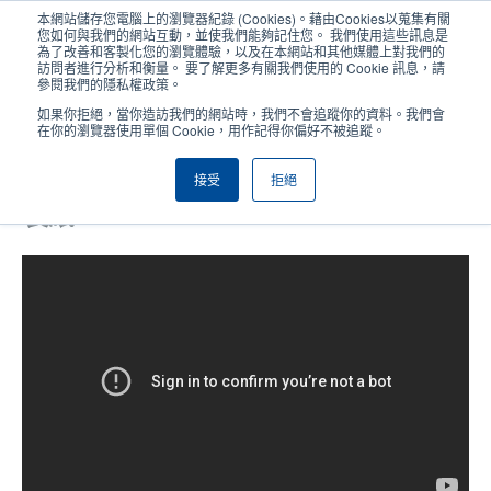
移
本網站儲存您電腦上的瀏覽器紀錄 (Cookies)。藉由Cookies以蒐集有關
至
您如何與我們的網站互動，並使我們能夠記住您。 我們使用這些訊息是
主
為了改善和客製化您的瀏覽體驗，以及在本網站和其他媒體上對我們的
User
User
訪問者進行分析和衡量。 要了解更多有關我們使用的 Cookie 訊息，請
內
參閱我們的隱私權政策。
account
Anonym
容
產品挑選工具
與銷售人員聯繫
Header
如果你拒絕，當你造訪我們的網站時，我們不會追蹤你的資料。我們會
menu
在你的瀏覽器使用單個 Cookie，用作記得你偏好不被追蹤。
接受
拒絕
DA220系列: 無底紙裁刀(優化版)模式
裝紙