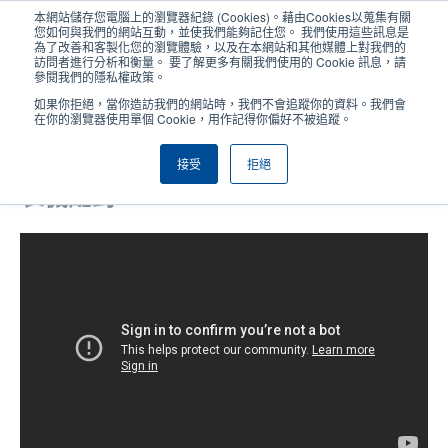
移
本網站儲存您電腦上的瀏覽器紀錄 (Cookies)。藉由Cookies以蒐集有關
至
您如何與我們的網站互動，並使我們能夠記住您。 我們使用這些訊息是
主
為了改善和客製化您的瀏覽體驗，以及在本網站和其他媒體上對我們的
User
User
訪問者進行分析和衡量。 要了解更多有關我們使用的 Cookie 訊息，請
內
參閱我們的隱私權政策。
account
Anonym
容
產品挑選工具
與銷售人員聯繫
Header
如果你拒絕，當你造訪我們的網站時，我們不會追蹤你的資料。我們會
menu
在你的瀏覽器使用單個 Cookie，用作記得你偏好不被追蹤。
接受
拒絕
Alpha-3R：將WinCE手持設備與印
表機配對