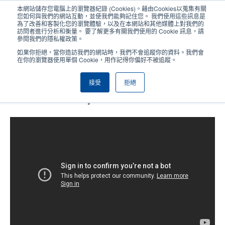
移
本網站儲存您電腦上的瀏覽器紀錄 (Cookies)。藉由Cookies以蒐集有關
至
您如何與我們的網站互動，並使我們能夠記住您。 我們使用這些訊息是
主
為了改善和客製化您的瀏覽體驗，以及在本網站和其他媒體上對我們的
User
User
訪問者進行分析和衡量。 要了解更多有關我們使用的 Cookie 訊息，請
內
參閱我們的隱私權政策。
account
Anonym
容
產品挑選工具
與銷售人員聯繫
Header
如果你拒絕，當你造訪我們的網站時，我們不會追蹤你的資料。我們會
menu
在你的瀏覽器使用單個 Cookie，用作記得你偏好不被追蹤。
接受
拒絕
Alpha-30L & Alpha-40L 系列 (搭配
TSC Console)