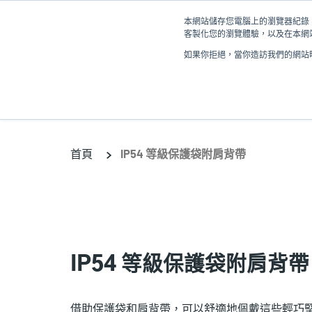
移
本網站儲存您電腦上的瀏覽器紀錄 (
至
客製化您的瀏覽體驗，以及在本網站
主
如果你拒絕，當你造訪我們的網站時
內
產品
容
首頁
IP54 等級保護袋附肩背帶
IP54 等級保護袋附肩背帶
借助保護袋和肩背帶，可以舒適地佩戴這些輕巧