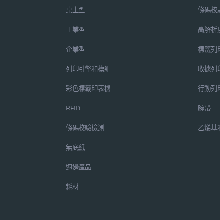
桌上型
條碼校
工業型
高解析
企業型
標籤列
列印引擎和模組
收據列
彩色標籤印表機
行動列
RFID
腕帶
條碼校驗檢測
乙烯基
無底紙
週邊產品
耗材