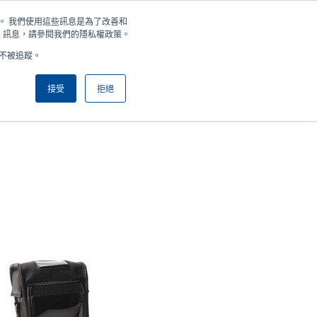
住您。 我們使用這些訊息是為了改善和
新聞
公司
登錄/註冊
亞太地區 / Asia Pacific [繁體中文]
User
User
e 訊息，請參閱我們的隱私權政策。
好不被追蹤。
account
Anonymous
產品挑選工具
與銷售人員聯繫
Header
menu
接受
拒絕