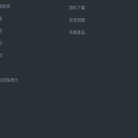
驗檢測
資料下載
度
常見問題
印
停產產品
印
印
和特殊標示