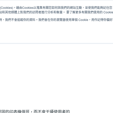
Cookies)。藉由Cookies以蒐集有關您如何與我們的網站互動，並使我們能夠記
和其他媒體上對我們的訪問者進行分析和衡量。 要了解更多有關我們使用的 Cooki
，我們不會追蹤你的資料。我們會在你的瀏覽器使用單個 Cookie，用作記得你偏
解決方案
服務
支援與下載
合作夥伴
堅固的印表機值班，而不會干擾使用者的