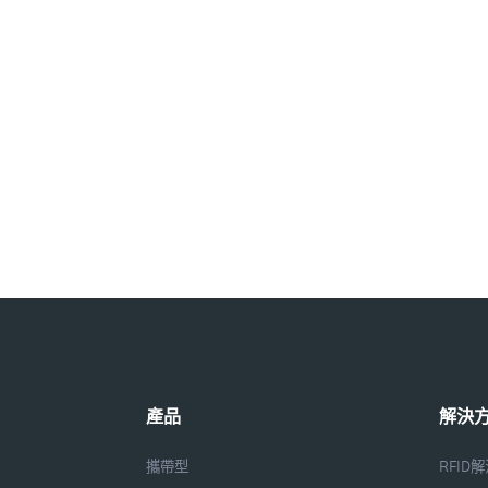
產品
解決
攜帶型
RFID