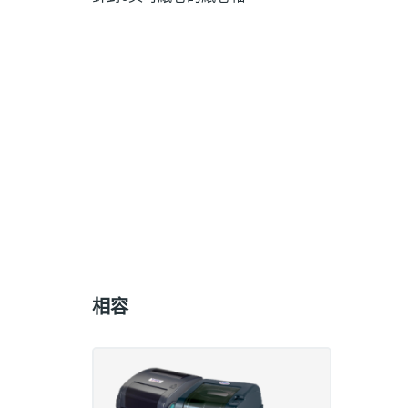
Compatible
with
相容