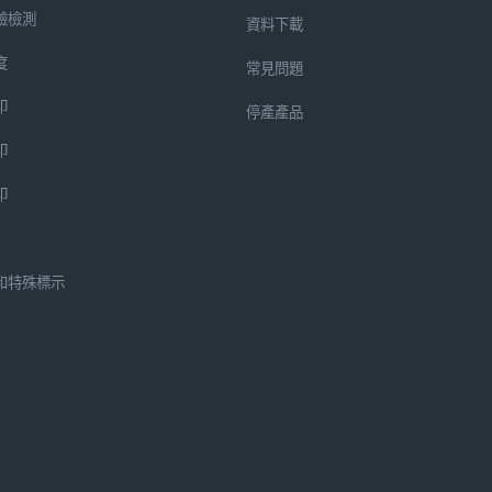
驗檢測
資料下載
度
常見問題
印
停產產品
印
印
和特殊標示