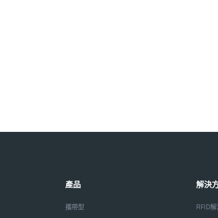
產品
解決
攜帶型
RFID