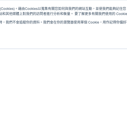
Cookies)。藉由Cookies以蒐集有關您如何與我們的網站互動，並使我們能夠記
和其他媒體上對我們的訪問者進行分析和衡量。 要了解更多有關我們使用的 Cooki
，我們不會追蹤你的資料。我們會在你的瀏覽器使用單個 Cookie，用作記得你偏
解決方案
服務
支援與下載
合作夥伴