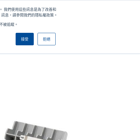
住您。 我們使用這些訊息是為了改善和
新聞
公司
登錄/註冊
亞太地區 / Asia Pacific [繁體中文]
User
User
e 訊息，請參閱我們的隱私權政策。
好不被追蹤。
account
Anonymous
產品挑選工具
與銷售人員聯繫
Header
menu
接受
拒絕