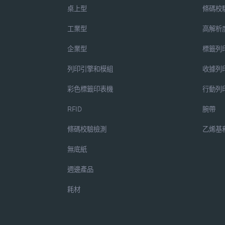
桌上型
條碼校
工業型
高解析
企業型
標籤列
列印引擎和模組
收據列
彩色標籤印表機
行動列
RFID
腕帶
條碼校驗檢測
乙烯基
無底紙
週邊產品
耗材