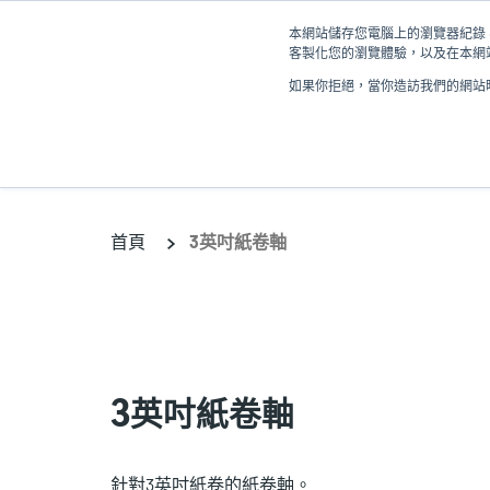
移
本網站儲存您電腦上的瀏覽器紀錄 (
至
客製化您的瀏覽體驗，以及在本網站
主
如果你拒絕，當你造訪我們的網站時
內
產品
容
首頁
3英吋紙卷軸
3英吋紙卷軸
針對3英吋紙卷的紙卷軸。