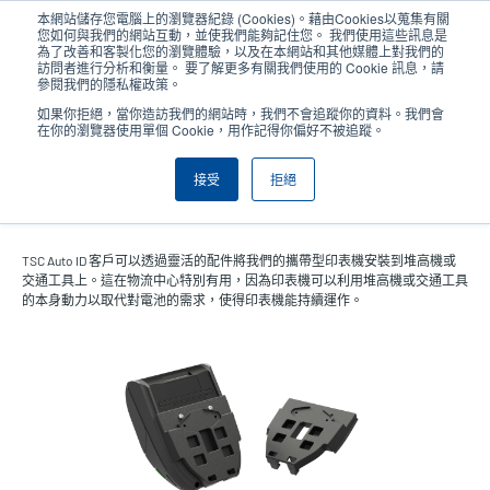
移
本網站儲存您電腦上的瀏覽器紀錄 (Cookies)。藉由Cookies以蒐集有關
至
您如何與我們的網站互動，並使我們能夠記住您。 我們使用這些訊息是
主
為了改善和客製化您的瀏覽體驗，以及在本網站和其他媒體上對我們的
User
User
訪問者進行分析和衡量。 要了解更多有關我們使用的 Cookie 訊息，請
內
參閱我們的隱私權政策。
account
Anonym
容
產品挑選工具
與銷售人員聯繫
Header
如果你拒絕，當你造訪我們的網站時，我們不會追蹤你的資料。我們會
menu
在你的瀏覽器使用單個 Cookie，用作記得你偏好不被追蹤。
接受
拒絕
車用支架適配器 (Alpha-30L)
TSC Auto ID 客戶可以透過靈活的配件將我們的攜帶型印表機安裝到堆高機或
交通工具上。這在物流中心特別有用，因為印表機可以利用堆高機或交通工具
的本身動力以取代對電池的需求，使得印表機能持續運作。