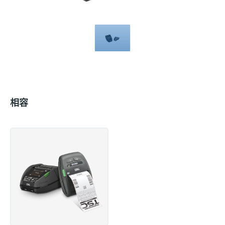
Compatible
with
相容