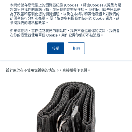
移
本網站儲存您電腦上的瀏覽器紀錄 (Cookies)。藉由Cookies以蒐集有關
至
您如何與我們的網站互動，並使我們能夠記住您。 我們使用這些訊息是
主
為了改善和客製化您的瀏覽體驗，以及在本網站和其他媒體上對我們的
User
User
訪問者進行分析和衡量。 要了解更多有關我們使用的 Cookie 訊息，請
內
參閱我們的隱私權政策。
account
Anonym
容
產品挑選工具
與銷售人員聯繫
Header
如果你拒絕，當你造訪我們的網站時，我們不會追蹤你的資料。我們會
menu
在你的瀏覽器使用單個 Cookie，用作記得你偏好不被追蹤。
接受
拒絕
肩背帶
設計用於在不使用保護袋的情況下，直接攜帶印表機。