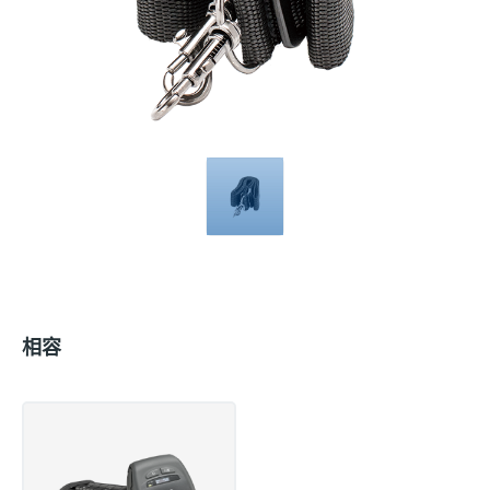
Compatible
with
相容