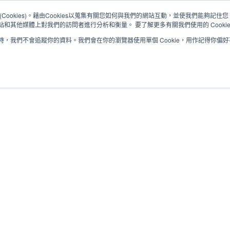
Cookies)。藉由Cookies以蒐集有關您如何與我們的網站互動，並使我們能夠記
和其他媒體上對我們的訪問者進行分析和衡量。 要了解更多有關我們使用的 Cooki
，我們不會追蹤你的資料。我們會在你的瀏覽器使用單個 Cookie，用作記得你偏
解決方案
服務
支援與下載
合作夥伴