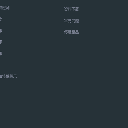
驗檢測
資料下載
度
常見問題
印
停產產品
印
印
和特殊標示