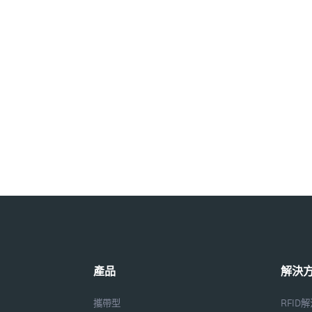
產品
解決
攜帶型
RFID