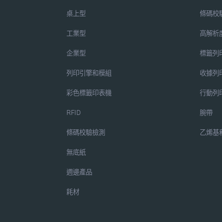
桌上型
條碼校
工業型
高解析
企業型
標籤列
列印引擎和模組
收據列
彩色標籤印表機
行動列
RFID
腕帶
條碼校驗檢測
乙烯基
無底紙
週邊產品
耗材