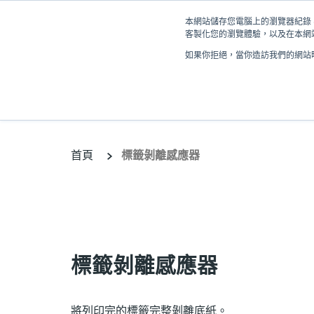
移
本網站儲存您電腦上的瀏覽器紀錄 (
至
客製化您的瀏覽體驗，以及在本網站
主
如果你拒絕，當你造訪我們的網站時
內
產品
容
首頁
標籤剝離感應器
標籤剝離感應器
將列印完的標籤完整剝離底紙。