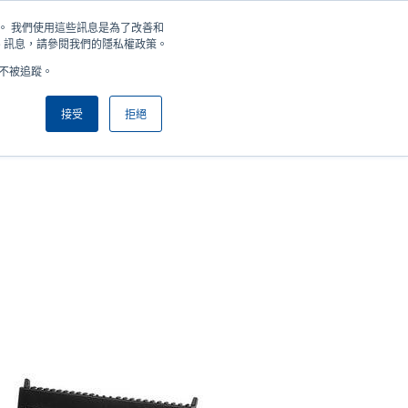
住您。 我們使用這些訊息是為了改善和
新聞
公司
登錄/註冊
亞太地區 / Asia Pacific [繁體中文]
User
User
e 訊息，請參閱我們的隱私權政策。
好不被追蹤。
account
Anonymous
產品挑選工具
與銷售人員聯繫
Header
menu
接受
拒絕