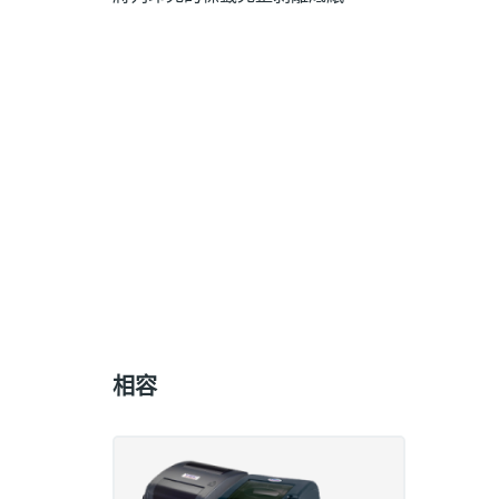
Compatible
with
相容