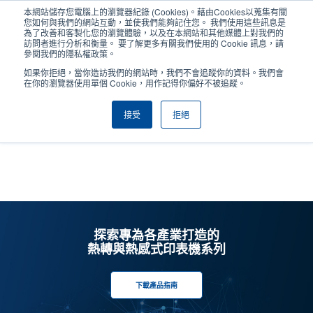
移
本網站儲存您電腦上的瀏覽器紀錄 (Cookies)。藉由Cookies以蒐集有關
至
您如何與我們的網站互動，並使我們能夠記住您。 我們使用這些訊息是
主
為了改善和客製化您的瀏覽體驗，以及在本網站和其他媒體上對我們的
User
User
訪問者進行分析和衡量。 要了解更多有關我們使用的 Cookie 訊息，請
內
參閱我們的隱私權政策。
account
Anonym
容
產品挑選工具
與銷售人員聯繫
Header
如果你拒絕，當你造訪我們的網站時，我們不會追蹤你的資料。我們會
menu
在你的瀏覽器使用單個 Cookie，用作記得你偏好不被追蹤。
接受
拒絕
色帶配方
探索專為各產業打造的
熱轉與熱感式印表機系列
下載產品指南